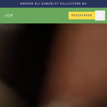
WERKEN BIJ SAMUEL'S? SOLLICITEER NU
RESERVEREN