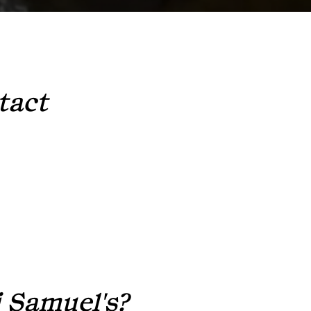
tact
 Samuel's?