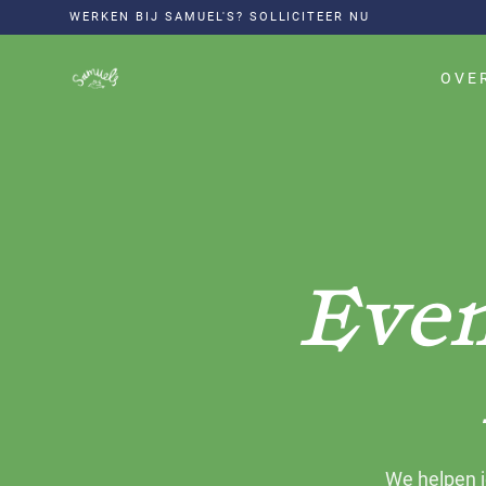
WERKEN BIJ SAMUEL'S? SOLLICITEER NU
OVE
Even
We helpen j