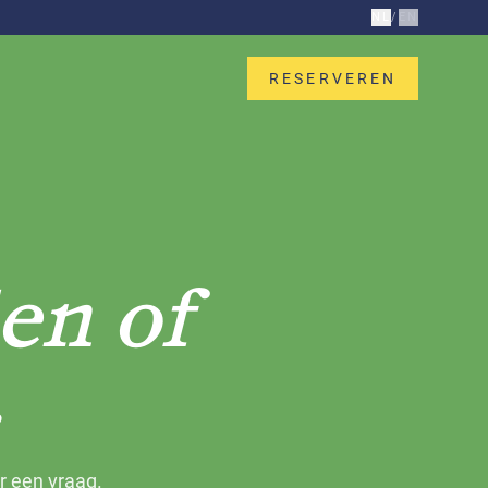
NL
/
EN
RESERVEREN
en of
.
r een vraag.