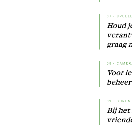
07
-
SPULL
Houd je
verantw
graag 
08
-
CAMER
Voor ie
beheer
09
-
BUREN
Bij het
vriend