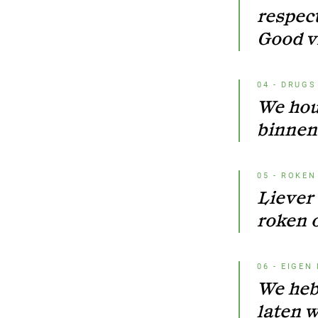
respect
Good v
04
-
DRUGS
We hou
binnen 
05
-
ROKEN
Liever 
roken 
06
-
EIGEN
We heb
laten w