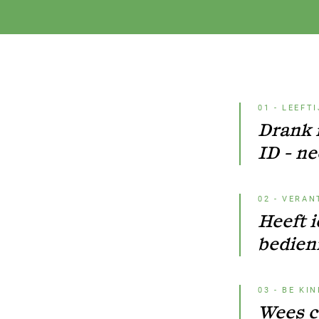
01
-
LEEFTI
Drank 
ID - ne
02
-
VERAN
Heeft 
bedieni
03
-
BE KI
Wees c