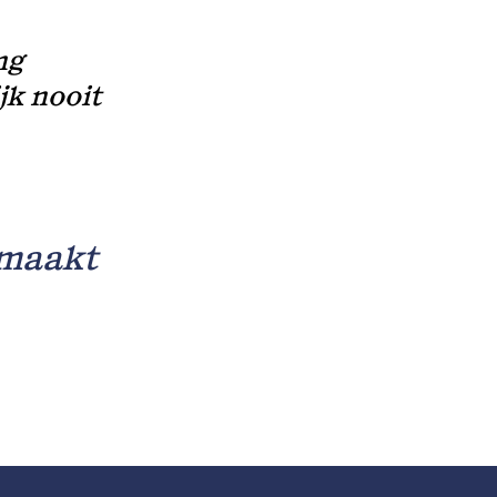
ng
jk nooit
 maakt