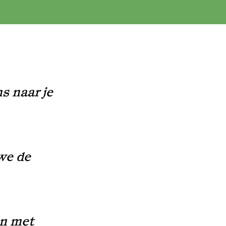
s naar je
we de
en met