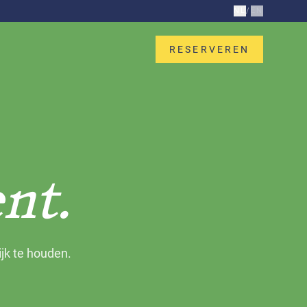
NL
/
EN
RESERVEREN
ent.
jk te houden.