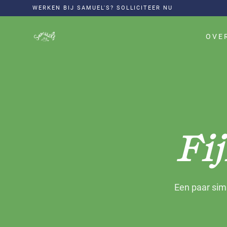
WERKEN BIJ SAMUEL'S? SOLLICITEER NU
OVE
Fij
Een paar simp