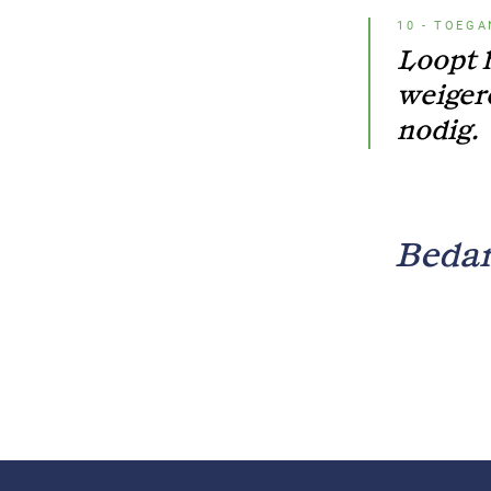
10
-
TOEGA
Loopt 
weigere
nodig.
Bedan