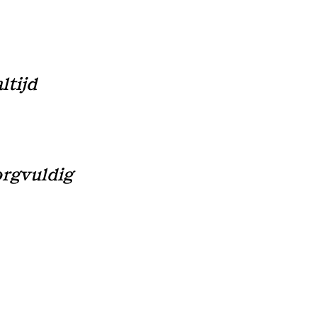
ltijd
orgvuldig