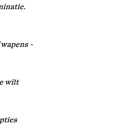
minatie.
f wapens -
e wilt
pties