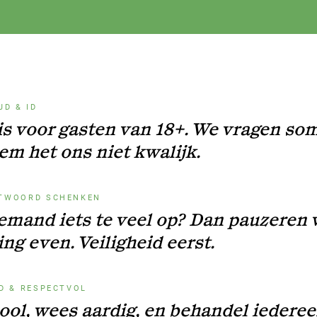
JD & ID
is voor gasten van 18+. We vragen som
em het ons niet kwalijk.
TWOORD SCHENKEN
iemand iets te veel op? Dan pauzeren 
ng even. Veiligheid eerst.
ND & RESPECTVOL
ool, wees aardig, en behandel iedere